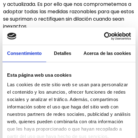
y actualizada. Es por ello que nos comprometemos a
adoptar todas las medidas razonables para que estos
se supriman o rectifiquen sin dilación cuando sean
inexactos.
Mientras los interesados no nos comuniquen lo
contrario, entenderemos que sus datos no han sido
modificados y serán responsables de notificarnos
Consentimiento
Detalles
Acerca de las cookies
cualquier variación.
VIGENCIA Y
Esta página web usa cookies
Las cookies de este sitio web se usan para personalizar
MODIFICACIÓN DE
el contenido y los anuncios, ofrecer funciones de redes
sociales y analizar el tráfico. Además, compartimos
LA PRESENTE
información sobre el uso que haga del sitio web con
nuestros partners de redes sociales, publicidad y análisis
POLÍTICA DE
web, quienes pueden combinarla con otra información
que les haya proporcionado o que hayan recopilado a
PROTECCIÓN DE
partir del uso que haya hecho de sus servicios.