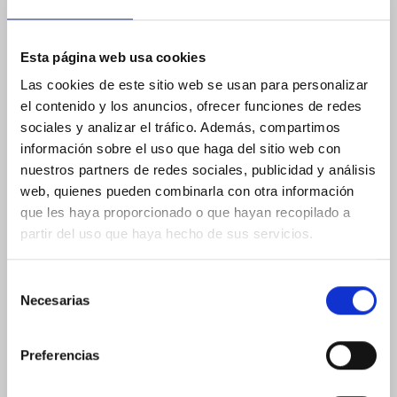
ALVARO FONT
I am a Certified and Accredited Personal
Trainer with years of professional experience.
Esta página web usa cookies
I try to provide my students with all my
knowledge in order to effectively reach their
Las cookies de este sitio web se usan para personalizar
goals.
el contenido y los anuncios, ofrecer funciones de redes
sociales y analizar el tráfico. Además, compartimos
The science of Physical Exercise and Health is
información sobre el uso que haga del sitio web con
in continuous evolution and that is why I
nuestros partners de redes sociales, publicidad y análisis
continue in permanent training to be able to
make use of the latest scientific evidence in
web, quienes pueden combinarla con otra información
exercise.
que les haya proporcionado o que hayan recopilado a
partir del uso que haya hecho de sus servicios.
Selección
GAIZKA SALVATIERRA​
Necesarias
de
Competitive athlete since very young.
consentimiento
Versatile athlete, passionate about all kinds of
Preferencias
sports. With the ability to adapt to the
individual needs of each person.