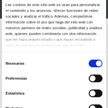
Las cookies de este sitio web se usan para personalizar
el contenido y los anuncios, ofrecer funciones de redes
sociales y analizar el tráfico. Además, compartimos
información sobre el uso que haga del sitio web con
nuestros partners de redes sociales, publicidad y análisis
web, quienes pueden combinarla con otra información
INITIAL ASSESSMENT
que les haya proporcionado o que hayan recopilado a
partir del uso que haya hecho de sus servicios.
Antes de empezar realizaremos una
Selección
primera valoración, donde estudiaremos
Necesarias
de
en detalle tu situación actual y tus
consentimiento
objetivos. Seguidamente, analizaremos tu
composición corporal y tus capacidades
Preferencias
físicas básicas para diseñar el programa
de entrenamiento ideal para ti.
Estadística