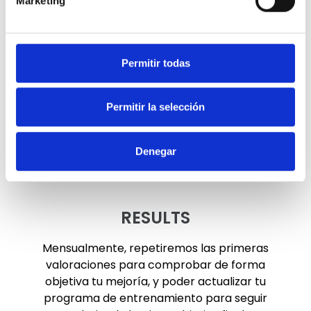
Marketing
TRAINING
According to the results of the first
Permitir todas
assessment, we design a personalized
training plan tailored to your needs
Permitir la selección
and goals, with a thorough follow-up to
ensure your progress day by day.
Denegar
RESULTS
Mensualmente, repetiremos las primeras
valoraciones para comprobar de forma
objetiva tu mejoría, y poder actualizar tu
programa de entrenamiento para seguir