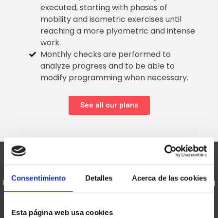
executed, starting with phases of
mobility and isometric exercises until
reaching a more plyometric and intense
work.
Monthly checks are performed to
analyze progress and to be able to
modify programming when necessary.
See all our plans
HOW DO WE DO IT?
Consentimiento
Detalles
Acerca de las cookies
Our Injury Rehabilitation service in Barcelona
is focused on relieving your pain and
providing you with an improvement in your
quality of life.
Esta página web usa cookies