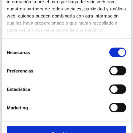
información sobre el uso que haga del sitio web con
nuestros partners de redes sociales, publicidad y análisis
ENTRENAMIENTO
web, quienes pueden combinarla con otra información
que les haya proporcionado o que hayan recopilado a
partir del uso que haya hecho de sus servicios.
Acorde con los resultados de la
primera valoración, diseñamos un plan
Selección
de entrenamiento personalizado
Necesarias
de
adaptado a tus necesidades y
consentimiento
objetivos, con un seguimiento
exhaustivo para asegurar tu progreso
Preferencias
día a día.
Estadística
Marketing
RESULTADOS
Mensualmente, repetiremos las primeras