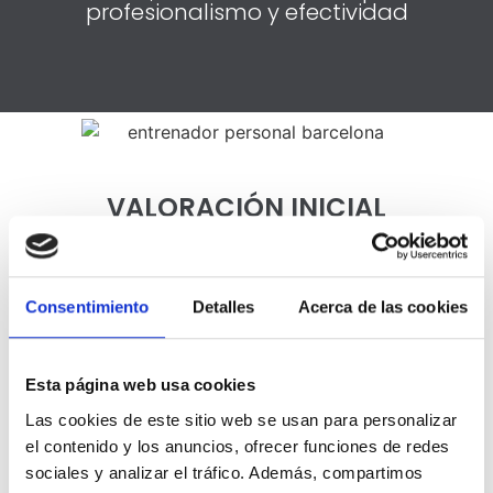
profesionalismo y efectividad
VALORACIÓN INICIAL
Antes de empezar realizaremos una
primera valoración, donde estudiaremos
Consentimiento
Detalles
Acerca de las cookies
en detalle tu situación actual y tus
objetivos. Seguidamente, analizaremos tu
composición corporal y tus capacidades
Esta página web usa cookies
físicas básicas para diseñar el programa
Las cookies de este sitio web se usan para personalizar
de entrenamiento ideal para ti.
el contenido y los anuncios, ofrecer funciones de redes
sociales y analizar el tráfico. Además, compartimos