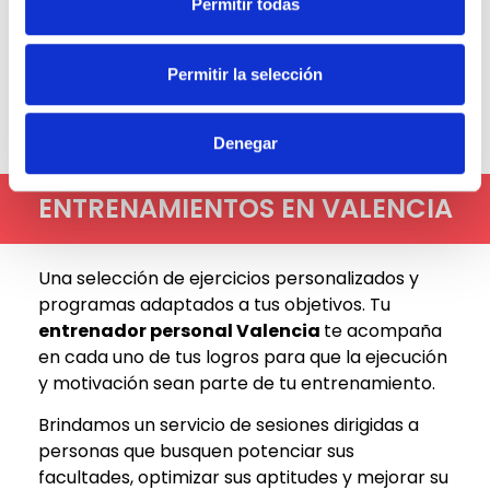
valoraciones para comprobar de forma
Permitir todas
objetiva tu mejoría, y poder actualizar tu
programa de entrenamiento para seguir
Permitir la selección
trabajando hacia tu objetivo final.
Denegar
ENTRENAMIENTOS EN VALENCIA
Una selección de ejercicios personalizados y
programas adaptados a tus objetivos. Tu
entrenador personal Valencia
te acompaña
en cada uno de tus logros para que la ejecución
y motivación sean parte de tu entrenamiento.
Brindamos un servicio de sesiones dirigidas a
personas que busquen potenciar sus
facultades, optimizar sus aptitudes y mejorar su