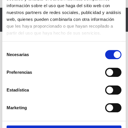
información sobre el uso que haga del sitio web con
nuestros partners de redes sociales, publicidad y análisis
CÓMO LO HACEMOS
web, quienes pueden combinarla con otra información
que les haya proporcionado o que hayan recopilado a
partir del uso que haya hecho de sus servicios.
Selección
Necesarias
de
OPOSICIONES FÍSICAS
consentimiento
Preferencias
Te preparamos para pasar las pruebas
físicas de las oposiciones a las que te
quieras presentar.
Estadística
Marketing
SEGUIMIENTO