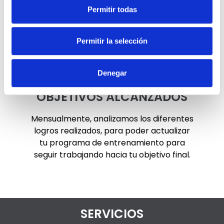
Permitir todas
Durante todas las sesiones, evaluamos
el trabajo del opositor, para seguir
mejorando.
Permitir la selección
Denegar
OBJETIVOS ALCANZADOS
Mensualmente, analizamos los diferentes
logros realizados, para poder actualizar
tu programa de entrenamiento para
seguir trabajando hacia tu objetivo final.
SERVICIOS