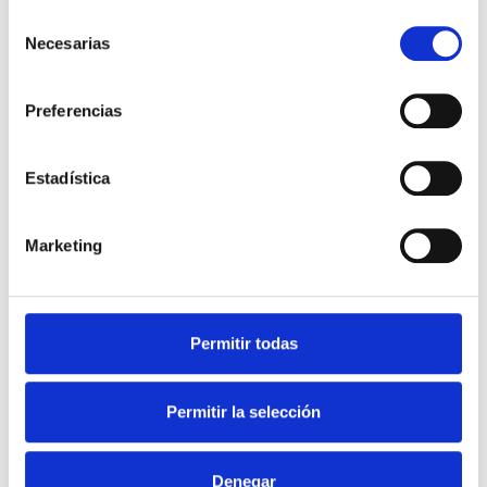
VALORACIÓN INICIAL
Selección
Necesarias
de
consentimiento
Antes de empezar realizaremos una
primera valoración, donde estudiaremos
Preferencias
en detalle tu situación actual y tus
objetivos. Seguidamente, analizaremos tu
Estadística
composición corporal y tus capacidades
físicas básicas para diseñar el programa
de entrenamiento ideal para ti.
Marketing
Permitir todas
Permitir la selección
Denegar