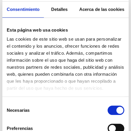
Consentimiento
Detalles
Acerca de las cookies
Esta página web usa cookies
Las cookies de este sitio web se usan para personalizar
el contenido y los anuncios, ofrecer funciones de redes
sociales y analizar el tráfico. Además, compartimos
información sobre el uso que haga del sitio web con
nuestros partners de redes sociales, publicidad y análisis
VALORACIÓN INICIAL
web, quienes pueden combinarla con otra información
que les haya proporcionado o que hayan recopilado a
Antes de empezar realizaremos una
partir del uso que haya hecho de sus servicios.
primera valoración, donde estudiaremos
en detalle tu situación actual y tus
Selección
objetivos. Seguidamente, analizaremos tu
Necesarias
de
composición corporal y tus capacidades
consentimiento
físicas básicas para diseñar el programa
Preferencias
de entrenamiento ideal para ti.