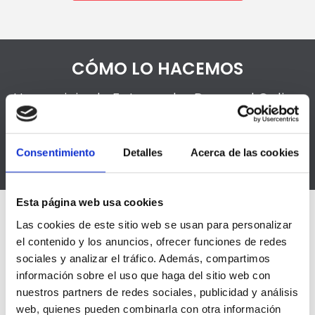
CÓMO LO HACEMOS
Un servicio de Entrenador Personal Online
donde te acompañamos en el camino
hacia tus objetivos
Consentimiento
Detalles
Acerca de las cookies
Esta página web usa cookies
Las cookies de este sitio web se usan para personalizar
el contenido y los anuncios, ofrecer funciones de redes
VALORACIÓN INICIAL
sociales y analizar el tráfico. Además, compartimos
información sobre el uso que haga del sitio web con
Antes de empezar realizaremos una
nuestros partners de redes sociales, publicidad y análisis
primera valoración, donde estudiaremos
web, quienes pueden combinarla con otra información